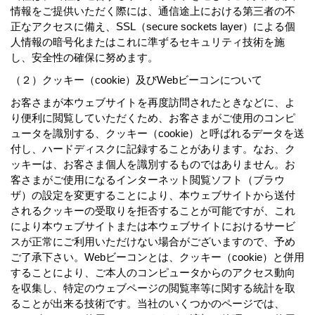
情報をご提供いただく際には、通信途上における第三者の不
正なアクセスに備え、SSL（secure sockets layer）による個
人情報の暗号化またはこれに準ずるセキュリティ技術を施
し、安全性の確保に努めます。
（２）クッキー（cookie）及びWebビーコンについて
お客さまが本ウェブサイトを再度訪問されたときなどに、よ
り便利に閲覧していただくため、お客さまがご使用のコンピ
ュータを識別する、クッキー（cookie）と呼ばれるデータを送
付し、ハードディスクに記録することがあります。なお、ク
ッキーは、お客さま個人を識別するものではありません。お
客さまがご使用になるインターネット閲覧ソフト（ブラウ
ザ）の設定を変更することにより、本ウェブサイトから送付
されるクッキーの受取りを拒否することが可能ですが、これ
により本ウェブサイトまたは本ウェブサイトにおけるサービ
スが正常にご利用いただけない場合がございますので、予め
ご了承下さい。Webビーコンとは、クッキー（cookie）と併用
することにより、ご本人のコンピュータからのアクセス動向
を収集し、特定のウェブページの閲覧率等に関する統計を取
ることが出来る技術です。当社のいくつかのページでは、